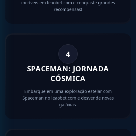
incríveis em leaobet.com e conquiste grandes
recompensas!
4
SPACEMAN: JORNADA
CÓSMICA
Embarque em uma exploração estelar com
Spaceman no leaobet.com e desvende novas
galáxias.