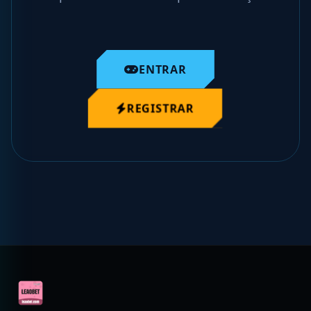
ENTRAR
REGISTRAR