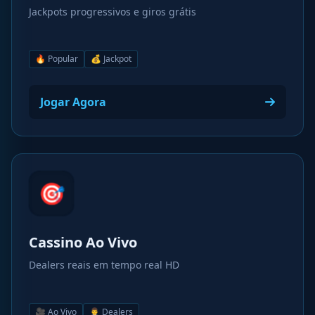
Jackpots progressivos e giros grátis
🔥 Popular
💰 Jackpot
Jogar Agora
🎯
Cassino Ao Vivo
Dealers reais em tempo real HD
🎥 Ao Vivo
👨‍💼 Dealers