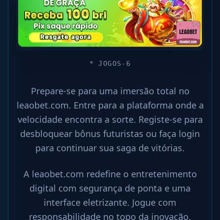
* JOGOS-6
Prepare-se para uma imersão total no
leaobet.com. Entre para a plataforma onde a
velocidade encontra a sorte. Registe-se para
desbloquear bônus futuristas ou faça login
para continuar sua saga de vitórias.
A leaobet.com redefine o entretenimento
digital com segurança de ponta e uma
interface eletrizante. Jogue com
responsabilidade no topo da inovação.