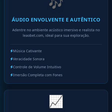
🎶
ÁUDIO ENVOLVENTE E AUTÊNTICO
Adentre no ambiente acústico imersivo e realista no
leaobet.com, ideal para sua exploração.
Música Cativante
Veracidade Sonora
Controle de Volume Intuitivo
Imersão Completa com Fones
📈