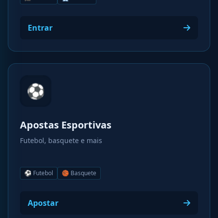
Entrar
⚽
Apostas Esportivas
Futebol, basquete e mais
⚽ Futebol
🏀 Basquete
Apostar