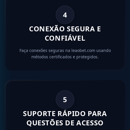
4
CONEXÃO SEGURA E
CONFIÁVEL
Faça conexões seguras na leaobet.com usando
métodos certificados e protegidos.
5
SUPORTE RÁPIDO PARA
QUESTÕES DE ACESSO