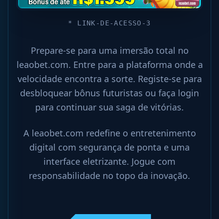
* LINK-DE-ACESSO-3
Prepare-se para uma imersão total no
leaobet.com. Entre para a plataforma onde a
velocidade encontra a sorte. Registe-se para
desbloquear bônus futuristas ou faça login
para continuar sua saga de vitórias.
A leaobet.com redefine o entretenimento
digital com segurança de ponta e uma
interface eletrizante. Jogue com
responsabilidade no topo da inovação.