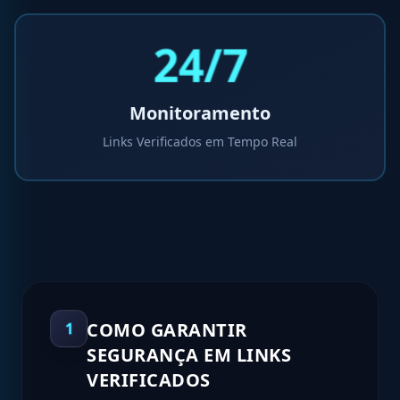
24/7
Monitoramento
Links Verificados em Tempo Real
COMO GARANTIR
1
SEGURANÇA EM LINKS
VERIFICADOS