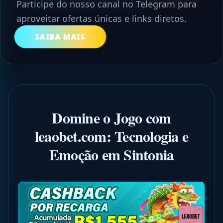
Participe do nosso canal no Telegram para
aproveitar ofertas únicas e links diretos.
SAIBA MAIS
Domine o Jogo com
leaobet.com: Tecnologia e
Emoção em Sintonia