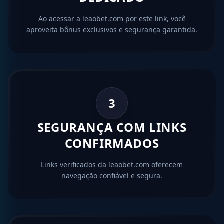
Ao acessar a leaobet.com por este link, você
aproveita bônus exclusivos e segurança garantida.
3
SEGURANÇA COM LINKS
CONFIRMADOS
Links verificados da leaobet.com oferecem
navegação confiável e segura.