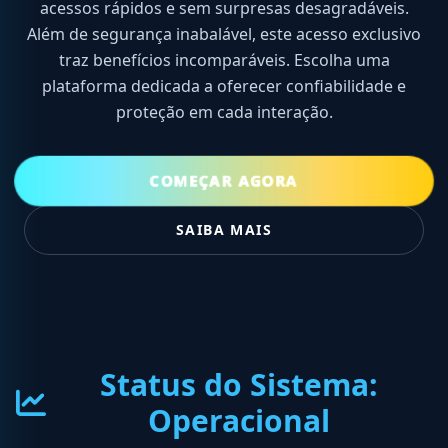
acessos rápidos e sem surpresas desagradáveis.
Além de segurança inabalável, este acesso exclusivo
traz benefícios incomparáveis. Escolha uma
plataforma dedicada a oferecer confiabilidade e
proteção em cada interação.
COMEÇAR AGORA
SAIBA MAIS
Status do Sistema:
Operacional