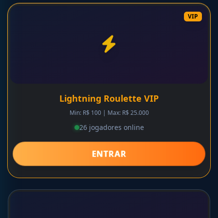
VIP
Lightning Roulette VIP
Min: R$ 100 | Max: R$ 25.000
26 jogadores online
ENTRAR