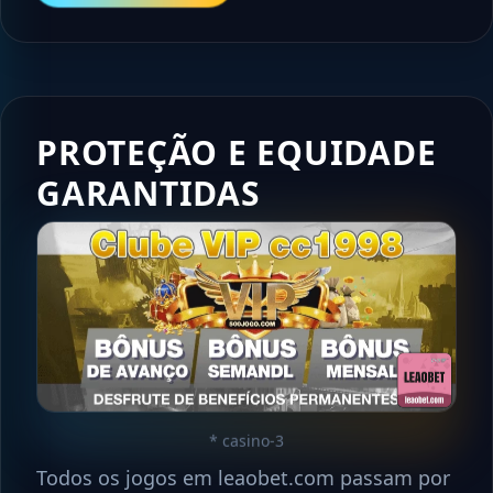
PROTEÇÃO E EQUIDADE
GARANTIDAS
* casino-3
Todos os jogos em leaobet.com passam por