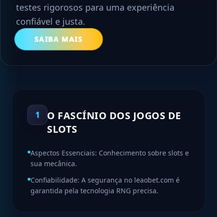
testes rigorosos para uma experiência
confiável e justa.
SAIBA MAIS
O FASCÍNIO DOS JOGOS DE
1
SLOTS
Aspectos Essenciais: Conhecimento sobre slots e
sua mecânica.
Confiabilidade: A segurança no leaobet.com é
garantida pela tecnologia RNG precisa.