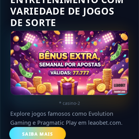
VARIEDADE DE JOGOS
DE SORTE
* casino-2
Explore jogos famosos como Evolution
Gaming e Pragmatic Play em leaobet.com.
SAIBA MAIS