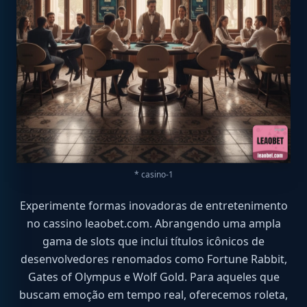
* casino-1
Experimente formas inovadoras de entretenimento
no cassino leaobet.com. Abrangendo uma ampla
gama de slots que inclui títulos icônicos de
desenvolvedores renomados como Fortune Rabbit,
Gates of Olympus e Wolf Gold. Para aqueles que
buscam emoção em tempo real, oferecemos roleta,