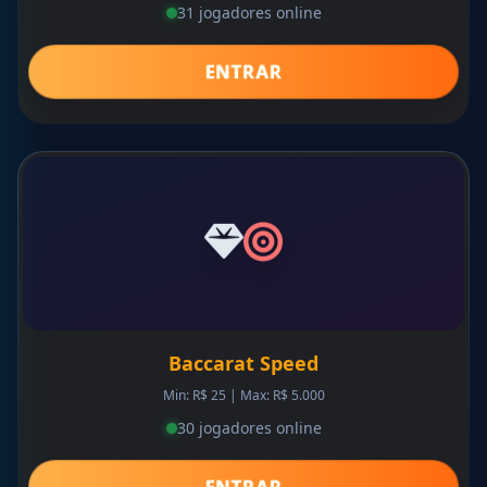
31 jogadores online
ENTRAR
Baccarat Speed
Min: R$ 25 | Max: R$ 5.000
30 jogadores online