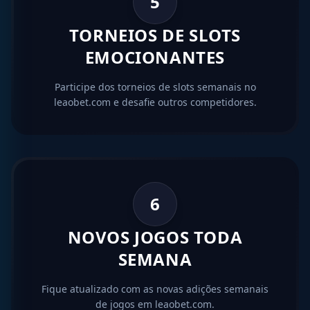
5
TORNEIOS DE SLOTS
EMOCIONANTES
Participe dos torneios de slots semanais no
leaobet.com e desafie outros competidores.
6
NOVOS JOGOS TODA
SEMANA
Fique atualizado com as novas adições semanais
de jogos em leaobet.com.