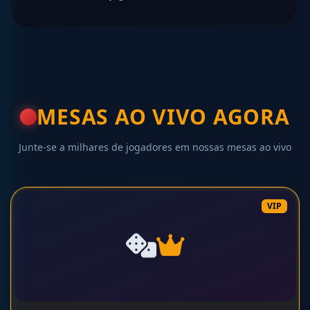
MESAS AO VIVO AGORA
Junte-se a milhares de jogadores em nossas mesas ao vivo
VIP