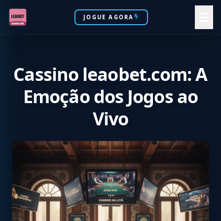
JOGUE AGORA
Cassino leaobet.com: A
Emoção dos Jogos ao
Vivo