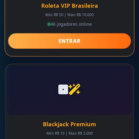
Roleta VIP Brasileira
Min: R$ 50 | Max: R$ 10.000
46 jogadores online
ENTRAR
Blackjack Premium
Min: R$ 10 | Max: R$ 2.000