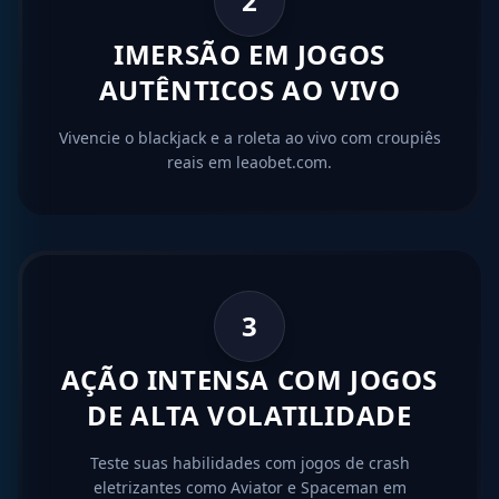
2
IMERSÃO EM JOGOS
AUTÊNTICOS AO VIVO
Vivencie o blackjack e a roleta ao vivo com croupiês
reais em leaobet.com.
3
AÇÃO INTENSA COM JOGOS
DE ALTA VOLATILIDADE
Teste suas habilidades com jogos de crash
eletrizantes como Aviator e Spaceman em